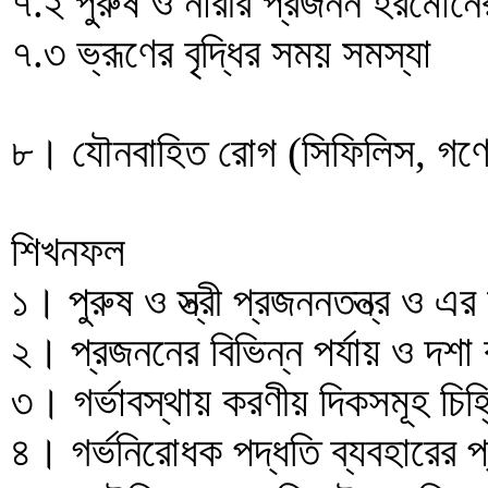
৭.২ পুরুষ ও নারীর প্রজনন হরমোনে
৭.৩ ভ্রূণের বৃদ্ধির সময় সমস্যা
৮। যৌনবাহিত রোগ (সিফিলিস, গণো
শিখনফল
১। পুরুষ ও স্ত্রী প্রজননতন্ত্র ও এ
২। প্রজননের বিভিন্ন পর্যায় ও দশা
৩। গর্ভাবস্থায় করণীয় দিকসমূহ চি
৪। গর্ভনিরোধক পদ্ধতি ব্যবহারের 