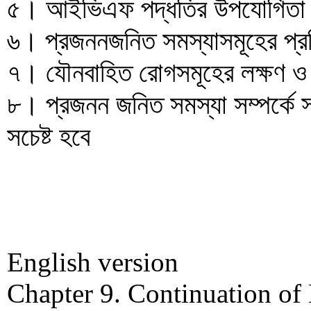
৫। আইভিএফ পদ্ধতির উপযোগিতা ব
৬। প্রজননজনিত সমস্যাসমূহের প্র
৭। যৌনবাহিত রোগসমূহের লক্ষণ ও প
৮। প্রজনন জনিত সমস্যা সম্পর্কে 
সচেষ্ট হবে
English version
Chapter 9. Continuation of