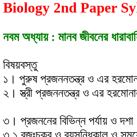
Biology 2nd Paper Sy
নবম অধ্যায় : মানব জীবনের ধারাবা
বিষয়বস্তু
১। পুরুষ প্রজননতন্ত্র ও এর হরমোন
২। স্ত্রী প্রজননতন্ত্র ও এর হরমোনা
৩। প্রজননের বিভিন্ন পর্যায় ও দশা
৩.১ রজঃচক্র ও বয়সন্ধিকাল ও সময়ে