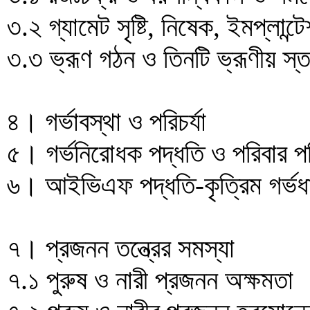
৩.২ গ্যামেট সৃষ্টি, নিষেক, ইমপ্লান্ট
৩.৩ ভ্রূণ গঠন ও তিনটি ভ্রূণীয় স্
৪। গর্ভাবস্থা ও পরিচর্যা
৫। গর্ভনিরোধক পদ্ধতি ও পরিবার পর
৬। আইভিএফ পদ্ধতি-কৃত্রিম গর্ভধ
৭। প্রজনন তন্ত্রের সমস্যা
৭.১ পুরুষ ও নারী প্রজনন অক্ষমতা